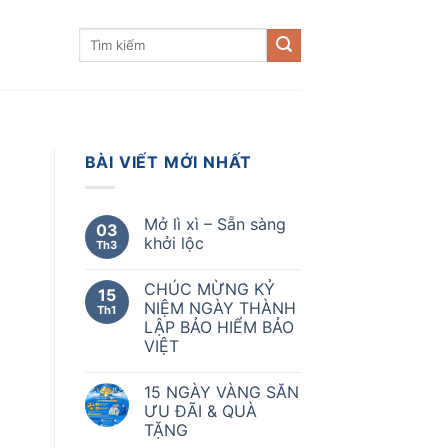
BÀI VIẾT MỚI NHẤT
Mở lì xì – Sẵn sàng
03
khởi lộc
Th3
CHÚC MỪNG KỶ
15
NIỆM NGÀY THÀNH
Th1
LẬP BẢO HIỂM BẢO
VIỆT
15 NGÀY VÀNG SĂN
ƯU ĐÃI & QUÀ
TẶNG