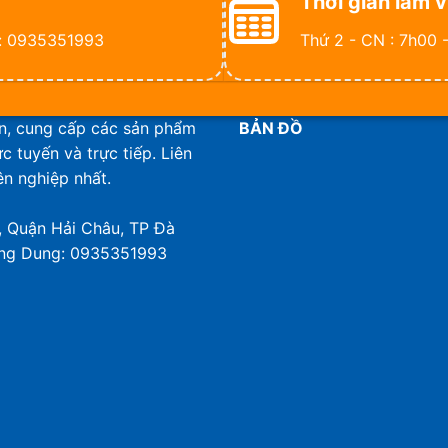
Thời gian làm v
: 0935351993
Thứ 2 - CN : 7h00 
ấn, cung cấp các sản phẩm
BẢN ĐỒ
c tuyến và trực tiếp. Liên
ên nghiệp nhất.
, Quận Hải Châu, TP Đà
ơng Dung: 0935351993