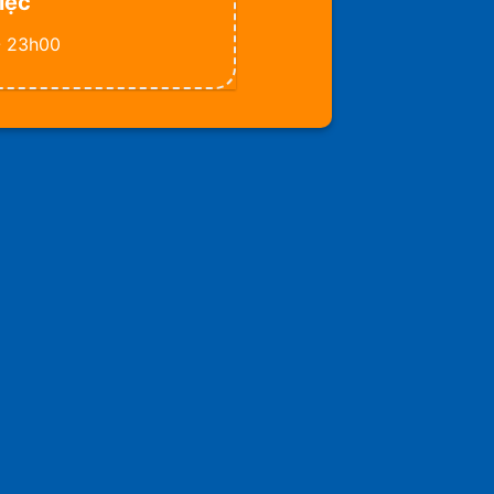
iệc
- 23h00