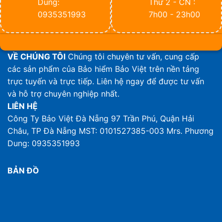
Dung:
Thứ 2 - CN :
0935351993
7h00 - 23h00
VỀ CHÚNG TÔI
Chúng tôi chuyên tư vấn, cung cấp
các sản phẩm của Bảo hiểm Bảo Việt trên nền tảng
trực tuyến và trực tiếp. Liên hệ ngay để được tư vấn
và hỗ trợ chuyên nghiệp nhất.
LIÊN HỆ
Công Ty Bảo Việt Đà Nẵng
97 Trần Phú, Quận Hải
Châu, TP Đà Nẵng
MST: 0101527385-003
Mrs. Phương
Dung: 0935351993
BẢN ĐỒ