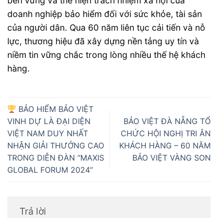
bền vững và thể hiện trách nhiệm xã hội của
doanh nghiệp bảo hiểm đối với sức khỏe, tài sản
của người dân. Qua 60 năm liên tục cải tiến và nỗ
lực, thương hiệu đã xây dựng nền tảng uy tín và
niềm tin vững chắc trong lòng nhiều thế hệ khách
hàng.
BẢO HIỂM BẢO VIỆT
VINH DỰ LÀ ĐẠI DIỆN
BẢO VIỆT ĐÀ NẴNG TỔ
VIỆT NAM DUY NHẤT
CHỨC HỘI NGHỊ TRI ÂN
NHẬN GIẢI THƯỞNG CAO
KHÁCH HÀNG – 60 NĂM
TRONG DIỄN ĐÀN “MAXIS
BẢO VIỆT VÀNG SON
GLOBAL FORUM 2024”
Trả lời