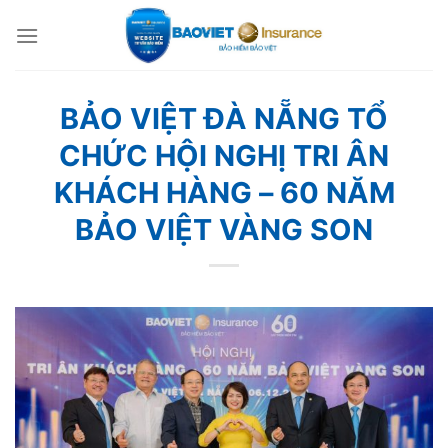
Skip
to
content
BẢO VIỆT ĐÀ NẴNG TỔ
CHỨC HỘI NGHỊ TRI ÂN
KHÁCH HÀNG – 60 NĂM
BẢO VIỆT VÀNG SON