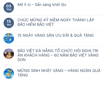
Mở lì xì – Sẵn sàng khởi lộc
03
Th3
CHÚC MỪNG KỶ NIỆM NGÀY THÀNH LẬP
15
BẢO HIỂM BẢO VIỆT
Th1
15 NGÀY VÀNG SĂN ƯU ĐÃI & QUÀ TẶNG
BẢO VIỆT ĐÀ NẴNG TỔ CHỨC HỘI NGHỊ TRI
ÂN KHÁCH HÀNG – 60 NĂM BẢO VIỆT VÀNG
SON
MỪNG SINH NHẬT VÀNG – HÀNG NGÀN QUÀ
TẶNG